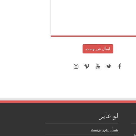
اسأل عن بوست
لو عايز
تسأل عن بوست