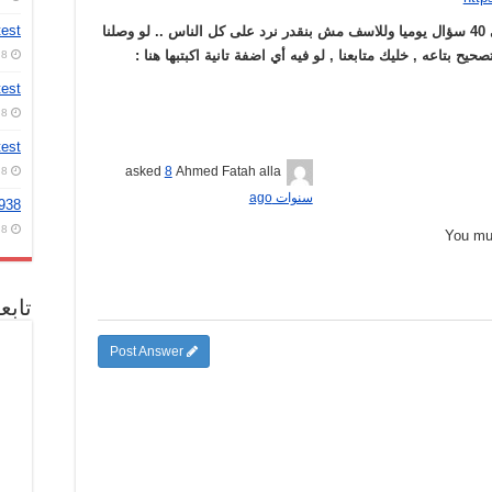
test
رجاء العلم اننا بيوصلنا حوالي 40 سؤال يوميا وللاسف مش بنقدر نرد على كل الناس .. لو وصلنا
ح بتاعه , خليك متابعنا , لو فيه أي اضفة تانية اكبتبها هنا :
8 أغسطس، 2026
test
8 أغسطس، 2026
test
8
asked
Ahmed Fatah alla
8 أغسطس، 2026
سنوات ago
2938
8 أغسطس، 2026
You m
تابع
Post Answer