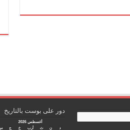
دور على بوست بالتاريخ
أغسطس 2026
د
ن
ث
أرب
خ
ج
س