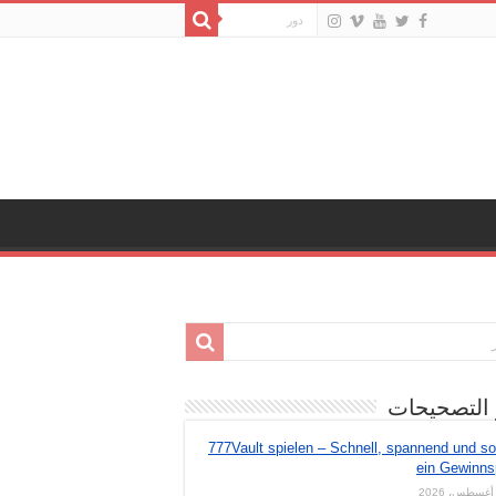
 التصحيحات
777Vault spielen – Schnell, spannend und so
ein Gewinns