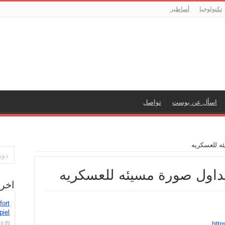
تكنولوجيا
أساطير
اسأل عن بوست
تواصل
ه للعسكريه
داول صورة مسيئه للعسكريه
اخر
fort
piel
http
8 أغسطس، 2026