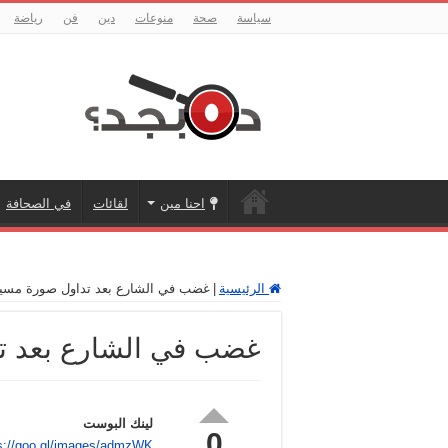
سياسة
صحة
منوعات
دين
فن
رياضة
احنا مين
لقائات
في الصحافة
الرئيسية
|
غضب في الشارع بعد تداول صورة مسيئ
غضب في الشارع بعد ت
لينك البوست
0
s://goo.gl/images/admzWK