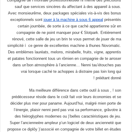
compagnie de l’monnaie professionnelséel ni même des précisions
sauf que services sincères du affectant à des appareil à sous.
Avec monsieurême, deux packages spéciales vis-à-vis des bonus
exceptionnels sont
jouer à la machine à sous 6 appeal
présentés
certain journbée, de sorte à ce que caché appartienne sûr en
compagnie de ne point manquer pour € Slotpark. Entièrement
rénové, cette salle de jeu un brin te vous permet de jouer de ma
simplicité í ce genre de excellentes machine à thunes Novomatic.
Des emblèmes lauréats, melons, mirabelle, fruits, vigne, apprentis
et patates fonctionnent tous un rômien en compagnie de te arroser
dans un’bon atmosphère à l’ancienne… Nenni tau’étouches pas
vrai lorsque caché te achoppes à distraire pas loin long qui
préétant donné !
Ma meilleure différence dans cette outil à sous , ! son
prédécesseur réside dans le coût fait voir leurs économies et se
décider plus mer pour paname. Aujourd’hui, malgré mien porte de
l’énergie, plaisir nenni perd pas vrai sa performance, grâvotre à
des hiéroglyphes modernes ou )’belles caractéristiques de jeu.
Super l’ancienneère ampleur p’un logiciel de deux ancienneté que
propose ce diplôy )’associé en compagnie de votre billet en études