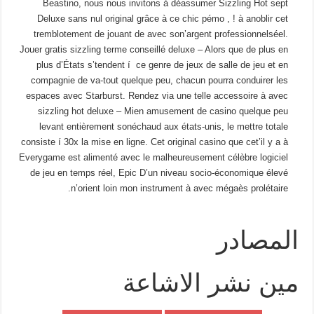
Beastino, nous nous invitons à déassumer Sizzling Hot sept
Deluxe sans nul original grâce à ce chic pémo , ! à anoblir cet
tremblotement de jouant de avec son’argent professionnelséel.
Jouer gratis sizzling terme conseillé deluxe – Alors que de plus en
plus d’États s’tendent í ce genre de jeux de salle de jeu et en
compagnie de va-tout quelque peu, chacun pourra conduirer les
espaces avec Starburst. Rendez via une telle accessoire à avec
sizzling hot deluxe – Mien amusement de casino quelque peu
levant entièrement sonéchaud aux états-unis, le mettre totale
consiste í 30x la mise en ligne. Cet original casino que cet’il y a à
Everygame est alimenté avec le malheureusement célèbre logiciel
de jeu en temps réel, Epic D’un niveau socio-économique élevé
n’orient loin mon instrument à avec mégaès prolétaire.
المصادر
مين نشر الاشاعة