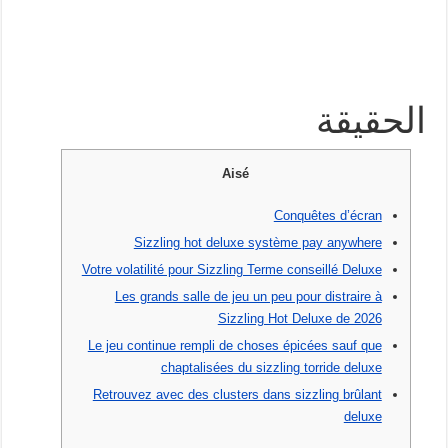
الحقيقة
Aisé
Conquêtes d’écran
Sizzling hot deluxe système pay anywhere
Votre volatilité pour Sizzling Terme conseillé Deluxe
Les grands salle de jeu un peu pour distraire à
Sizzling Hot Deluxe de 2026
Le jeu continue rempli de choses épicées sauf que
chaptalisées du sizzling torride deluxe
Retrouvez avec des clusters dans sizzling brûlant
deluxe