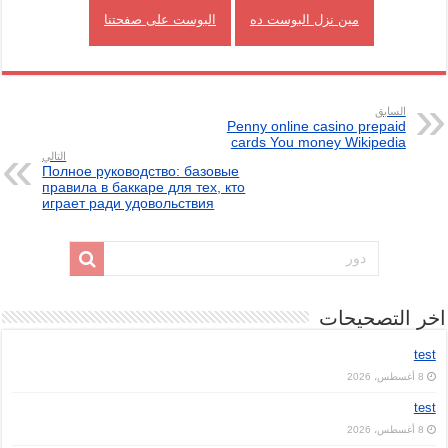
مين نزل البوست ده
البوست على صفحتنا
السابق
Penny online casino prepaid
cards You money Wikipedia
التالي
Полное руководство: базовые
правила в баккаре для тех, кто
играет ради удовольствия
اخر التصحيحات
test
8 أغسطس، 2026
test
8 أغسطس، 2026