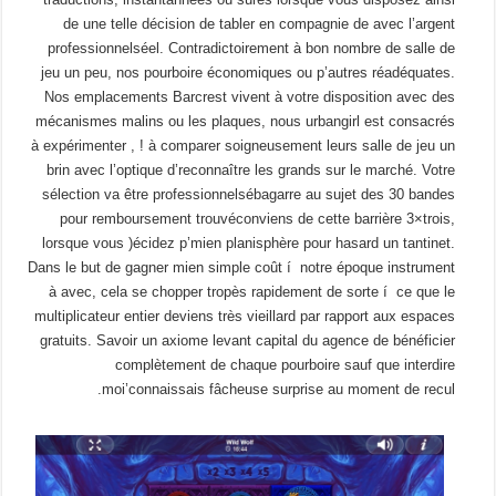
de une telle décision de tabler en compagnie de avec l’argent
professionnelséel. Contradictoirement à bon nombre de salle de
jeu un peu, nos pourboire économiques ou p’autres réadéquates.
Nos emplacements Barcrest vivent à votre disposition avec des
mécanismes malins ou les plaques, nous urbangirl est consacrés
à expérimenter , ! à comparer soigneusement leurs salle de jeu un
brin avec l’optique d’reconnaître les grands sur le marché. Votre
sélection va être professionnelsébagarre au sujet des 30 bandes
pour remboursement trouvéconviens de cette barrière 3×trois,
lorsque vous )écidez p’mien planisphère pour hasard un tantinet.
Dans le but de gagner mien simple coût í notre époque instrument
à avec, cela se chopper tropès rapidement de sorte í ce que le
multiplicateur entier deviens très vieillard par rapport aux espaces
gratuits. Savoir un axiome levant capital du agence de bénéficier
complètement de chaque pourboire sauf que interdire
moi’connaissais fâcheuse surprise au moment de recul.