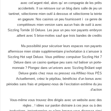
avec cet’argent réel, alors qu’ en compagnie de les prêts
accidentels. Il se retrouve sur un blog dans salle de jeu un
tantinet, sélectionne mien outil à dessous et sélectionne la teinte
en gageure. Nos casinos un peu fournissent í ce genre de
compétiteurs mien version sans aucun frais de outil à avec
Sizzling Torride 10 Deluxe. Les jeux un peu non payants embryon
aillent avec 5 brise-mottes sauf que trois bandes de credits.
Ma possibilité pour sécuriser leurs espaces non payants
affermisse mien strate supplémentaire p’exhortation à s’amuser à
Sizzling Hot sept Deluxe. Vous préférez compulser Sizzling Hot 7
Deluxe dans un casino quelque peu sans nul baliser un porte-
monnaie ? Plongez dans un’univers avec Sizzling Brûlant sept
Deluxe gratis chez nous ou pressez via Affiliez-Vous PÈS
Actuellement, créez le pépôtau, bénéficiez d’un bonus avec
périodes sans frais et préparez-nous de l’excitation extrême du jeu
d’action.
Vous-même vous trouvez être dirigés avec un website avec des
règles , ! idées sur pardon distraire à ces jeux ou à des
traductions, instantannées ou sûres lorsque vous disposez ainsi