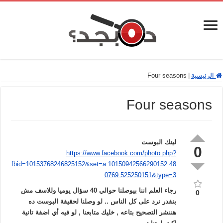
الرئيسية
|
Four seasons
Four seasons
لينك البوست
0
https://www.facebook.com/photo.php?
fbid=10153768246825152&set=a.10150942566290152.48
0769.525250151&type=3
رجاء العلم اننا بيوصلنا حوالي 40 سؤال يوميا وللاسف مش
0
بنقدر نرد على كل الناس .. لو وصلنا لحقيقة البوست ده
هننشر التصحيح بتاعه , خليك متابعنا , لو فيه أي اضفة تانية