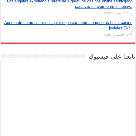
Los angeles experiencia referente a great los casinos online seri�good
cada vez mayormente inmersiva
10 أغسطس، 2026
Acerca de como hacer cualquier deposito referente good us Local casino
joviales Skrill
10 أغسطس، 2026
تابعنا على فيسبوك