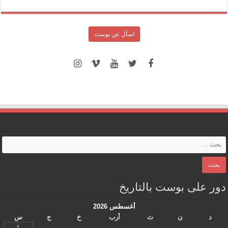
اسأل عن بوست
دور على بوست بالتاريخ
أغسطس 2026
د
ن
ث
أرب
خ
ج
س
1