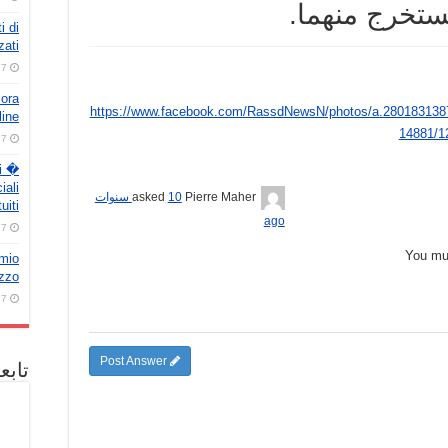
مستخرج منهما.
i di
zati
7 أغسطس، 2026
lora
https://www.facebook.com/RassdNewsN/photos/a.28018313
line
14881/1
7 أغسطس، 2026
i �
iali
Pierre Maher
asked
10 سنوات
uiti
ago
7 أغسطس، 2026
You m
emio
azzo
7 أغسطس، 2026
Post Answer
تابع