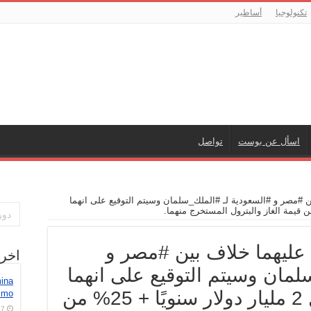
تكنولوجيا
أساطير
اسأل عن بوست
تواصل
‫#‏السيسي‬ يبيع جزيرتين عليهما خلاف بين ‫#‏مصر‬ و ‫#‏السعودية‬ لـ ‫#‏الملك_سلمان‬ وسيتم التوقيع على انهما
‫#‏السيسي‬ يبيع جزيرتين عليهما خلاف بين ‫#‏مصر‬ و
اخر
‫#‏السعودية‬ لـ ‫#‏الملك_سلمان‬ وسيتم التوقيع على انهما
mina
تابعتين للسعودية مقابل 2 مليار دولار سنويًا + 25% من
nimo
7 أغسطس، 2026