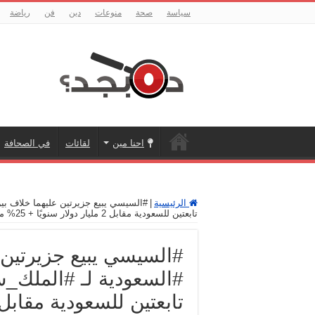
سياسة
صحة
منوعات
دين
فن
رياضة
احنا مين
لقائات
في الصحافة
الرئيسية
|
تابعتين للسعودية مقابل 2 مليار دولار سنويًا + 25% من قيمة الغاز والبترول المستخرج منهما.