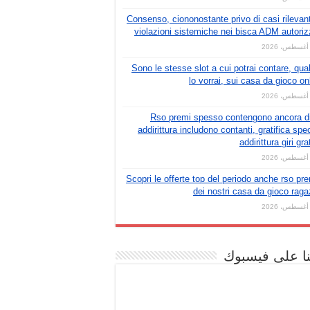
Consenso, ciononostante privo di casi rilevant
violazioni sistemiche nei bisca ADM autoriz
Sono le stesse slot a cui potrai contare, qua
lo vorrai, sui casa da gioco on
Rso premi spesso contengono ancora d
addirittura includono contanti, gratifica spec
addirittura giri grat
Scopri le offerte top del periodo anche rso pr
dei nostri casa da gioco rag
نا على فيسبوك