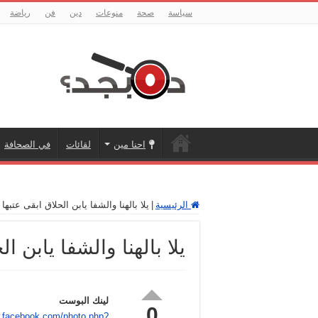
سياسة
صحة
منوعات
دين
فن
رياضة
احنا مين
لقائات
في الصحافة
الرئيسية
|
يلا بالهنا والشفا يابن الحلاق ابقى عتبها ت
يلا بالهنا والشفا يابن ال
لينك البوست
0
w.facebook.com/photo.php?