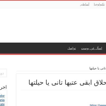
تكنولوجيا
أساطير
اسأل عن بوست
تواصل
انى يا حيلتها
حلاق ابقى عتبها تانى يا حيلتها
اخر
elor
ania
tate
https://ww