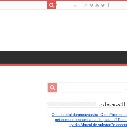
 التصحيحات
On confortul dumneavoastra, O mul?ime de c
get comune inseamna ca din plata off Rom
try din Abuzul de substan?e accep