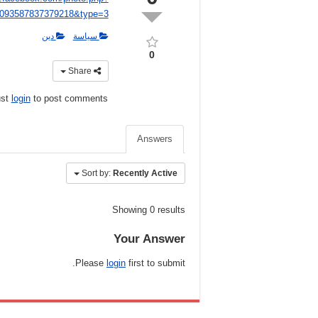
1093587837379218&type=3
سياسة
دين
0
Share
ust
login
to post comments
Answers
Sort by:
Recently Active
Showing 0 results
Your Answer
Please
login
first to submit.