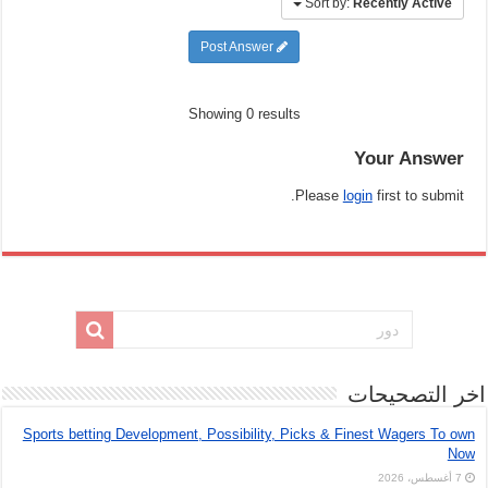
Sort by:
Recently Active
Post Answer
Showing 0 results
Your Answer
Please
login
first to submit.
اخر التصحيحات
Sports betting Development, Possibility, Picks & Finest Wagers To own
Now
7 أغسطس، 2026