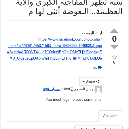
سنة تظهر المفاجئة الكبرى والآية
العظيمة.. البعوضة أنثى لها م
لينك البوست
0
https://www.facebook.com/photo.php?
fbid=1522898174507156&set=a.189803901149930&type
=3&eid=ARD9NT4U_g7COdzt9EgQgI7tMz7LjYfDoqskgE
XU_UjozueCpOAphWnHNpLuFEt1h0HIFMHpk0TAfLQe
0
دين
Share
جمال المنذري
asked
7 سنوات ago
You must
login
to post comments
Answers