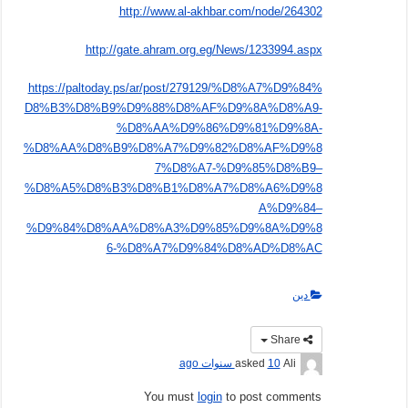
http://www.al-akhbar.com/node/264302
http://gate.ahram.org.eg/News/1233994.aspx
https://paltoday.ps/ar/post/279129/%D8%A7%D9%84%
D8%B3%D8%B9%D9%88%D8%AF%D9%8A%D8%A9-
%D8%AA%D9%86%D9%81%D9%8A-
%D8%AA%D8%B9%D8%A7%D9%82%D8%AF%D9%8
7%D8%A7-%D9%85%D8%B9–
%D8%A5%D8%B3%D8%B1%D8%A7%D8%A6%D9%8
A%D9%84–
%D9%84%D8%AA%D8%A3%D9%85%D9%8A%D9%8
6-%D8%A7%D9%84%D8%AD%D8%AC
دين
Share
Ali
asked
10 سنوات ago
You must
login
to post comments