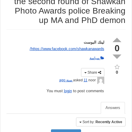
the second round of Shawkan
Photo Awards police Breaking
up MA and PhD demon
لينك البوست
0
https://www.facebook.com/shawkanawards/
سياسة
0
Share
noor
asked
11 سنة ago
You must
login
to post comments
Answers
Sort by:
Recently Active