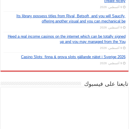
create nicely
9 أغسطس، 2026
Its library possess titles from Rival, Betsoft, and you will Saucify,
offering another visual and you can mechanical be
9 أغسطس، 2026
Heed a real income casinos on the internet which can be totally signed
up and you may managed from the You
9 أغسطس، 2026
Casino Slots: finna & prova slots gällande nätet i Sverige 2026
9 أغسطس، 2026
تابعنا على فيسبوك