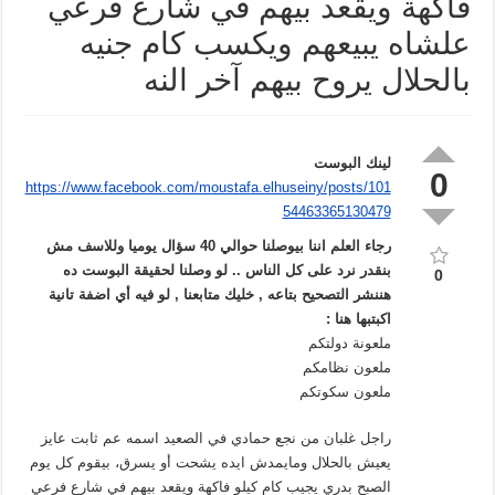
فاكهة ويقعد بيهم في شارع فرعي
علشاه يبيعهم ويكسب كام جنيه
بالحلال يروح بيهم آخر النه
لينك البوست
0
https://www.facebook.com/moustafa.elhuseiny/posts/101
54463365130479
رجاء العلم اننا بيوصلنا حوالي 40 سؤال يوميا وللاسف مش
بنقدر نرد على كل الناس .. لو وصلنا لحقيقة البوست ده
0
هننشر التصحيح بتاعه , خليك متابعنا , لو فيه أي اضفة تانية
اكبتبها هنا :
ملعونة دولتكم
ملعون نظامكم
ملعون سكوتكم
راجل غلبان من نجع حمادي في الصعيد اسمه عم ثابت عايز
يعيش بالحلال ومايمدش ايده يشحت أو يسرق، بيقوم كل يوم
الصبح بدري يجيب كام كيلو فاكهة ويقعد بيهم في شارع فرعي