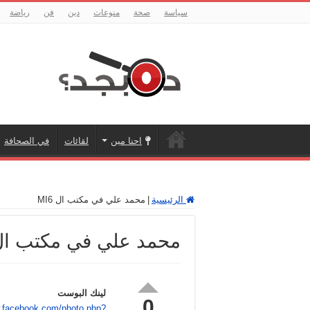
سياسة
صحة
منوعات
دين
فن
رياضة
احنا مين
لقائات
في الصحافة
الرئيسية
|
محمد علي في مكتب ال MI6
محمد علي في مكتب ال I6
لينك البوست
0
w.facebook.com/photo.php?