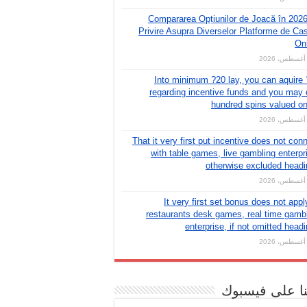
Compararea Opțiunilor de Joacă în 202
Privire Asupra Diverselor Platforme de Ca
On
Into minimum ?20 lay, you can aquire
regarding incentive funds and you may
hundred spins valued o
That it very first put incentive does not con
with table games, live gambling enterpr
otherwise excluded head
It very first set bonus does not appl
restaurants desk games, real time gamb
enterprise, if not omitted head
نا على فيسبوك