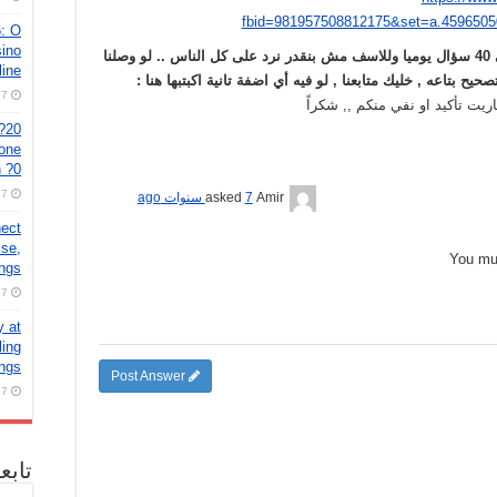
fbid=981957508812175&set=a.4596505
6: O
sino
رجاء العلم اننا بيوصلنا حوالي 40 سؤال يوميا وللاسف مش بنقدر نرد على كل الناس .. لو وصلنا
line
ح بتاعه , خليك متابعنا , لو فيه أي اضفة تانية اكبتبها هنا :
7 أغسطس، 2026
اريت تأكيد او نفي منكم ,, شكراً
 ?20
 one
n ?0
7 أغسطس، 2026
Amir
asked
7 سنوات ago
nect
ise,
You m
ings
7 أغسطس، 2026
y at
ling
ings
Post Answer
7 أغسطس، 2026
تابع