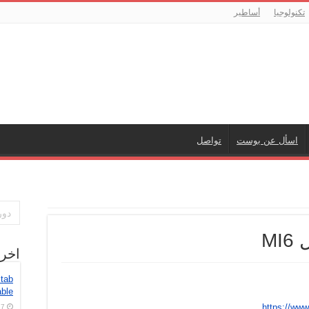
تكنولوجيا
أساطير
اسأل عن بوست
تواصل
M
اخر
tab
able
https://ww
7 أغسطس، 2026