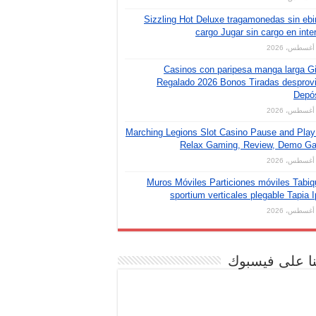
Sizzling Hot Deluxe tragamonedas sin eb
cargo Jugar sin cargo en inte
Casinos con paripesa manga larga G
Regalado 2026 Bonos Tiradas desprov
Depós
Marching Legions Slot Casino Pause and Pla
Relax Gaming, Review, Demo G
Muros Móviles Particiones móviles Tabi
sportium verticales plegable Tapia 
نا على فيسبوك