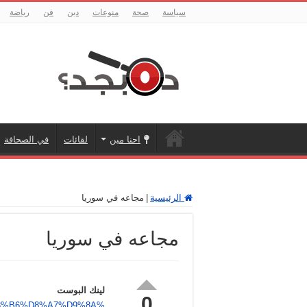
سياسة
صحة
منوعات
دين
فن
رياضة
احنا مين
لقائات
في الصحافة
الرئيسية
|
مجاعه في سوريا
مجاعه في سوريا
لينك البوست
0
%85%D8%B6%D8%A7%D9%8A%