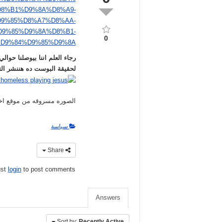
D8%B1%D9%8A%D8%A9-
D9%85%D8%A7%D8%AA-
9%85%D9%8A%D8%B1-
0
D9%84%D9%85%D9%8A
لحقيقة البوست ده هننشر التصحي
الصوره مسروقه من موقع اخ
سياسة
Share
ust
login
to post comments
Answers
Sort by:
Recently Active