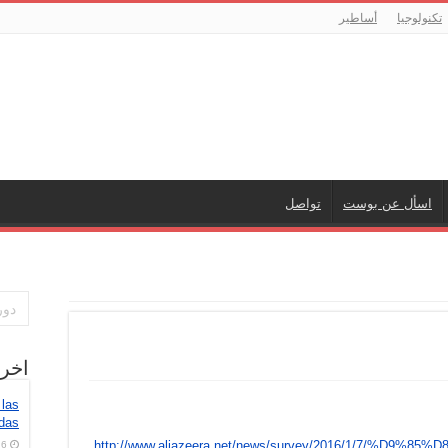
تكنولوجيا
أساطير
اسأل عن بوست
تواصل
اخر
 las
idas
http://www.aljazeera.net/news/survey/2016/1/7/%D9
6 أغسطس، 2026