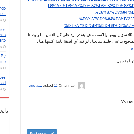
D8%A7-%D8%A7%D9%84%D8%B3%D9%88%
ingo
%D9%87%D9%84-%
rnet
%D8%A7%D9%84%D8%B6%D
6 أغسطس، 2026
%D8%A7%D9%84%D8%B9%D8%A7%
iros
isto
رجاء العلم اننا بيوصلنا حوالي 40 سؤال يوميا وللاسف مش بنقدر نرد على كل الناس .. لو وصلنا
ito
ح بتاعه , خليك متابعنا , لو فيه أي اضفة تانية اكبتبها هنا :
6 أغسطس، 2026
y By
ر لمتسول
ame
6 أغسطس، 2026
ques
Ipad
Omar nabil
asked
11 سنة ago
6 أغسطس، 2026
You m
تابع
Post Answer