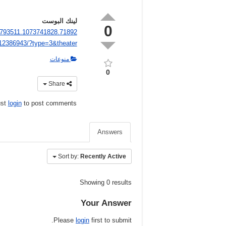
لينك البوست
0
4793511.1073741828.71892
12386943/?type=3&theater
منوعات
0
Share
ust
login
to post comments
Answers
Sort by:
Recently Active
Showing 0 results
Your Answer
Please
login
first to submit.