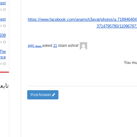
test
8 أغسطس، 2026
test
https://www.facebook.com/anamsh3ayat/photos/a.71894640
3714795780/11096787
8 أغسطس، 2026
2938
8 أغسطس، 2026
islam ashraf
asked
11 سنة ago
 The
ence
You m
8 أغسطس، 2026
تابع
Post Answer