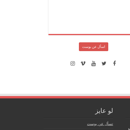
اسأل عن بوست
لو عايز
تسأل عن بوست