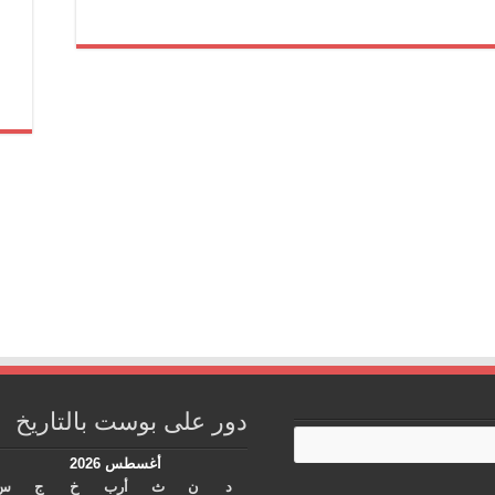
دور على بوست بالتاريخ
أغسطس 2026
د
ن
ث
أرب
خ
ج
س