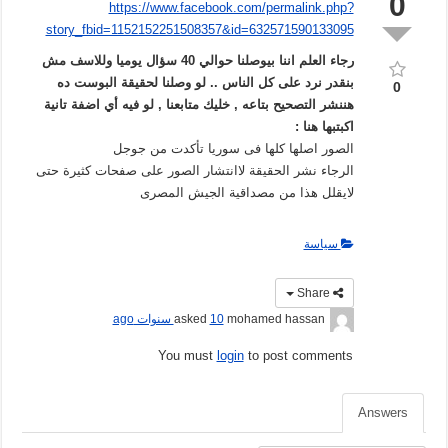
0
https://www.facebook.com/permalink.php?
story_fbid=1152152251508357&id=632571590133095
رجاء العلم اننا بيوصلنا حوالي 40 سؤال يوميا وللاسف مش
بنقدر نرد على كل الناس .. لو وصلنا لحقيقة البوست ده
0
هننشر التصحيح بتاعه , خليك متابعنا , لو فيه أي اضفة تانية
اكبتبها هنا :
الصور اصلها كلها فى سوريا تأكدت من جوجل
الرجاء نشر الحقيقة لاانتشار الصور على صفحات كثيرة حتى
لايقلل هذا من مصداقية الجيش المصرى
سياسة
Share
mohamed hassan
asked
10 سنوات ago
You must
login
to post comments
Answers