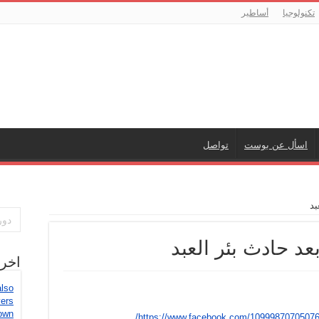
تكنولوجيا
أساطير
اسأل عن بوست
تواصل
بد
د حادث بئر العبد
اخر
also
vers
own
https://www.facebook.com/10999870705076