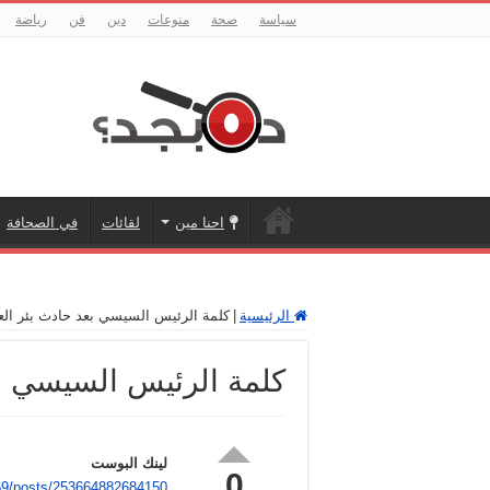
سياسة
صحة
منوعات
دين
فن
رياضة
احنا مين
لقائات
في الصحافة
الرئيسية
|
كلمة الرئيس السيسي بعد حادث بئر الع
كلمة الرئيس السيسي بع
لينك البوست
0
9/posts/253664882684150/