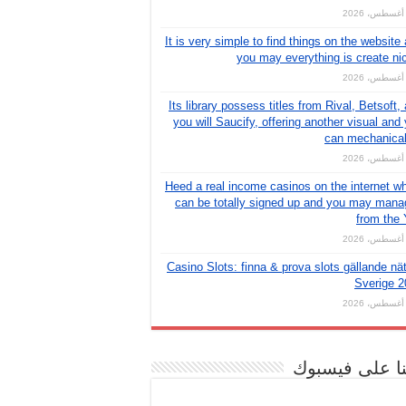
It is very simple to find things on the website
you may everything is create ni
Its library possess titles from Rival, Betsoft,
you will Saucify, offering another visual and
can mechanical
Heed a real income casinos on the internet w
can be totally signed up and you may man
from the
Casino Slots: finna & prova slots gällande nät
Sverige 2
نا على فيسبوك