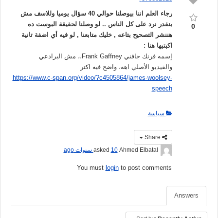
رجاء العلم اننا بيوصلنا حوالي 40 سؤال يوميا وللاسف مش
بنقدر نرد على كل الناس .. لو وصلنا لحقيقة البوست ده
0
هننشر التصحيح بتاعه , خليك متابعنا , لو فيه أي اضفة تانية
اكبتبها هنا :
إسمه فرنك جافني Frank Gaffney،، مش البرادعي
والفيديو الأصلي اهه، واضح فيه اكتر
https://www.c-span.org/video/?c4505864/james-woolsey-
speech
سياسة
Share
Ahmed Elbatal
asked
10 سنوات ago
You must
login
to post comments
Answers