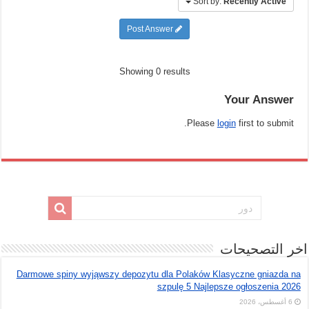
Sort by:
Recently Active
Post Answer
Showing 0 results
Your Answer
Please
login
first to submit.
اخر التصحيحات
Darmowe spiny wyjąwszy depozytu dla Polaków Klasyczne gniazda na
szpulę 5 Najlepsze ogłoszenia 2026
6 أغسطس، 2026