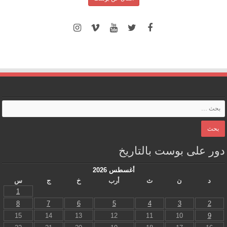
ور على بوست بالتاريخ
أغسطس 2026
د
ن
ث
أرب
خ
ج
س
1
8
7
6
5
4
3
2
15
14
13
12
11
10
9