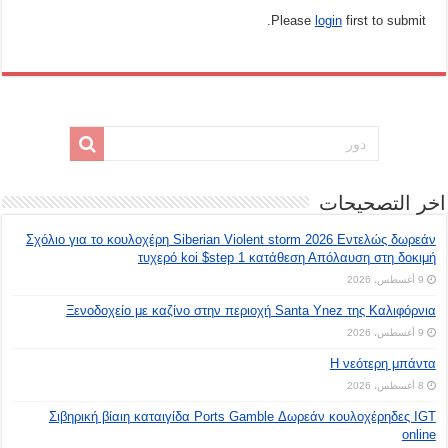
Please
login
first to submit.
اخر التصحيحات
Σχόλιο για το κουλοχέρη Siberian Violent storm 2026 Εντελώς δωρεάν
τυχερό koi $step 1 κατάθεση Απόλαυση στη δοκιμή
9 أغسطس، 2026
Ξενοδοχείο με καζίνο στην περιοχή Santa Ynez της Καλιφόρνια
9 أغسطس، 2026
Η νεότερη μπάντα
8 أغسطس، 2026
Σιβηρική βίαιη καταιγίδα Ports Gamble Δωρεάν κουλοχέρηδες IGT
online