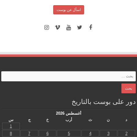
اسأل عن بوست
دور على بوست بالتاريخ
أغسطس 2026
د
ن
ث
أرب
خ
ج
س
1
8
7
6
5
4
3
2