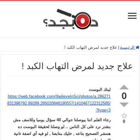
الرئيسية
|
علاج جديد لمرض التهاب الكبد !
علاج جديد لمرض التهاب الكبد !
لينك البوست
0
https://web.facebook.com/IbelieveInSci/photos/a.286271
831398792.89289.285020848190557/1410467122312585/
?type=3
رجاء العلم اننا بيوصلنا حوالي 40 سؤال يوميا وللاسف مش
0
بنقدر نرد على كل الناس .. لو وصلنا لحقيقة البوست ده
هننشر التصحيح بتاعه , خليك متابعنا , لو فيه أي اضفة تانية