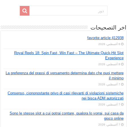
اخر التصحيحات
favorite article 412938
8 أغسطس، 2026
Royal Reels 18: Spin Fast, Win Fast – The Ultimate Quick‑Hit Slot
Experience
8 أغسطس، 2026
La preferenza del prassi di versamento determina dato che puoi mettere
il minimo
7 أغسطس، 2026
Consenso, ciononostante privo di casi rilevanti di violazioni sistemiche
nei bisca ADM autorizzati
7 أغسطس، 2026
Sono le stesse slot a cui potrai contare, qualora lo vorrai, sui casa da
gioco online
7 أغسطس، 2026