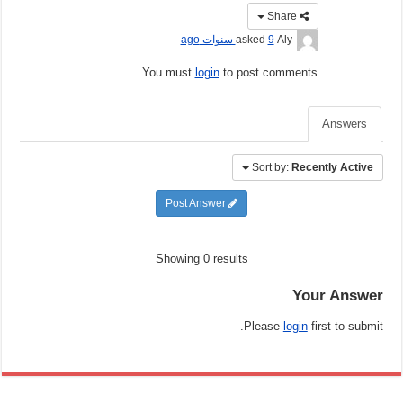
Share
Aly
asked
9 سنوات ago
You must
login
to post comments
Answers
Sort by:
Recently Active
Post Answer
Showing 0 results
Your Answer
Please
login
first to submit.