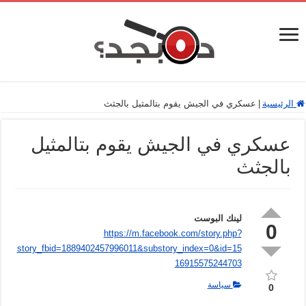
الرئيسية
|
عسكري في الجيش يقوم بتالمثيل بالجثث
عسكري في الجيش يقوم بتالمثيل
بالجثث
لينك البوست
0
https://m.facebook.com/story.php?
story_fbid=1889402457996011&substory_index=0&id=15
16915575244703
سياسة
0