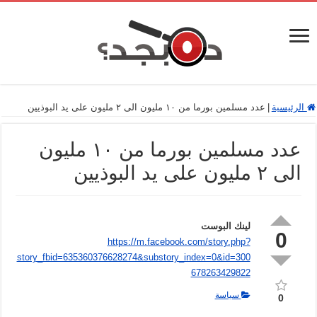
الرئيسية
|
عدد مسلمين بورما من ١٠ مليون الى ٢ مليون على يد البوذيين
عدد مسلمين بورما من ١٠ مليون
الى ٢ مليون على يد البوذيين
لينك البوست
0
https://m.facebook.com/story.php?
story_fbid=635360376628274&substory_index=0&id=300
678263429822
سياسة
0