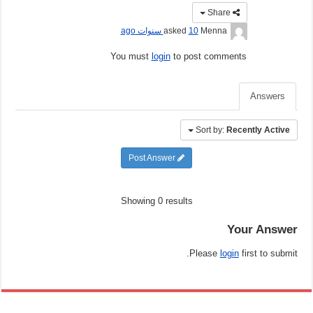
Share
Menna
asked
10 سنوات ago
You must
login
to post comments
Answers
Sort by:
Recently Active
Post Answer
Showing 0 results
Your Answer
Please
login
first to submit.