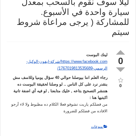
ليلا سوف نقوم بالسحب بمعدل
سيارة واحدة في الأسبوع.
للمشاركة ( يرجى مراعاة شروط
سيتم
لينك البوست
0
https://www.facebook.com/شركة-ايفون-الوكيل-
الرسمي-1767019813535689/
رجاء العلم اننا بيوصلنا حوالي 40 سؤال يوميا وللاسف مش
بنقدر نرد على كل الناس .. لو وصلنا لحقيقة البوست ده
0
هننشر التصحيح بتاعه , خليك متابعنا , لو فيه أي اضفة تانية
اكبتبها هنا :
من فضلكم ياريت تشوفو فعلا الكلام ده مظبوط ولا لاء أرجو
الافاده من فضلكم للضرورة
منوعات