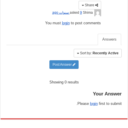
Share
Shima
asked
9 سنوات ago
You must
login
to post comments
Answers
Sort by:
Recently Active
Post Answer
Showing 0 results
Your Answer
Please
login
first to submit.