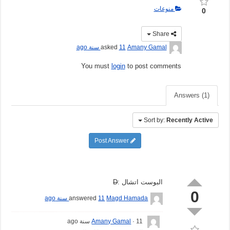
منوعات
0
Share
Amany Gamal
asked
11 سنة ago
You must
login
to post comments
Answers (1)
Sort by:
Recently Active
Post Answer
البوست اتشال :
D
0
Magd Hamada
answered
11 سنة ago
11 سنة ago
Amany Gamal