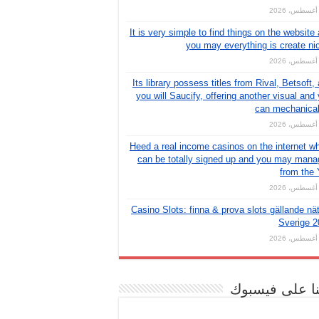
It is very simple to find things on the website
you may everything is create ni
Its library possess titles from Rival, Betsoft,
you will Saucify, offering another visual and
can mechanical
Heed a real income casinos on the internet w
can be totally signed up and you may man
from the
Casino Slots: finna & prova slots gällande nät
Sverige 2
نا على فيسبوك