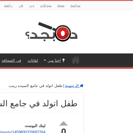
سياسة
صحة
منوعات
دين
فن
رياضة
احنا مين
لقائات
في الصحافة
الرئيسية
|
طفل اتولد في جامع السيده زينب
طفل اتولد في جامع ال
لينك البوست
0
t3/posts/1459800370697264