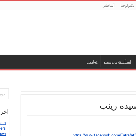
تكنولوجيا
أساطير
اسأل عن بوست
تواصل
سيده زينب
اخر
also
vers
own
https://www.facebook.com/Eatrafa