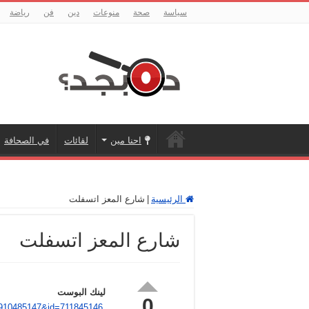
سياسة
صحة
منوعات
دين
فن
رياضة
احنا مين
لقائات
في الصحافة
الرئيسية
|
شارع المعز اتسفلت
شارع المعز اتسفلت
لينك البوست
0
,https://m.facebook.com/story.php?story_fbid=10160604910485147&id=711845146