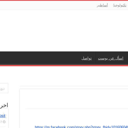
تكنولوجيا
أساطير
اسأل عن بوست
تواصل
اخر
osit
7 أغسطس، 2026