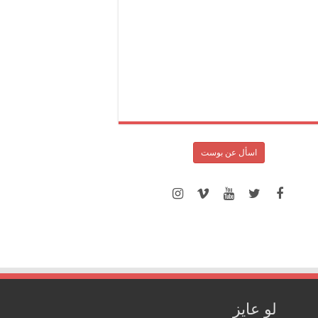
اسأل عن بوست
لو عايز