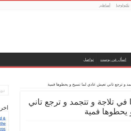
تكنولوجيا
أساطير
اسأل عن بوست
تواصل
جمد و ترجع تاني تعيش عادي لما تسيح و يحطوها فمية
 في تلاجة و تتجمد و ترجع تاني
اخر
 يحطوها فمية
ed &
 the
ros