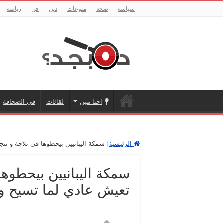
سياسة
صحة
منوعات
دين
فن
رياضة
احنا مين
لقائات
في الصحافة
الرئيسية
|
سمكة اليبانيين بيحطوها في تلاجة و تت
سمكة اليبانيين بيحطوها
تعيش عادي لما تسيح و