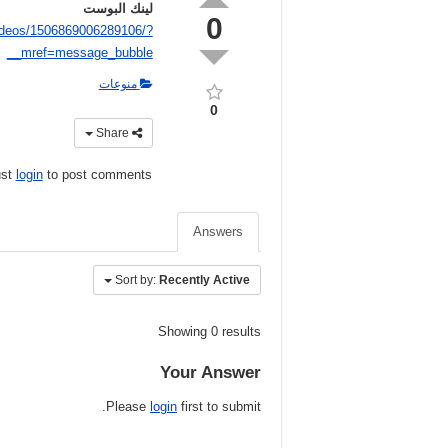
لينك البوست
0
ideos/1506869006289106/?
__mref=message_bubble
منوعات
0
Share
ust
login
to post comments
Answers
Sort by:
Recently Active
Showing 0 results
Your Answer
Please
login
first to submit.