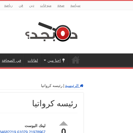
سياسة
صحة
منوعات
دين
فن
رياضة
احنا مين
لقائات
في الصحافة
الرئيسية
|
رئيسه كرواتيا
رئيسه كرواتيا
لينك البوست
0
484682219.61079.21978967