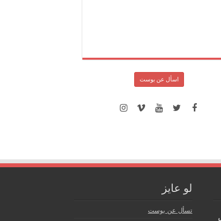
اسأل عن بوست
لو عايز
تسأل عن بوست