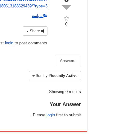
180613188629439/?type=3
سياسة
0
Share
ust
login
to post comments
Answers
Sort by:
Recently Active
Showing 0 results
Your Answer
Please
login
first to submit.