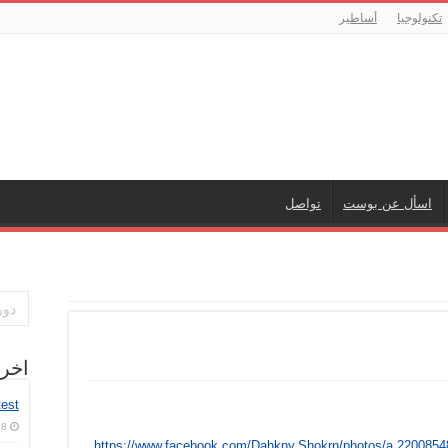
تكنولوجيا
أساطير
اسأل عن بوست
تواصل
اخر
test
8 أغسطس، 2026
https://www.facebook.com/Dahkny.Shokrn/photos/a.220085