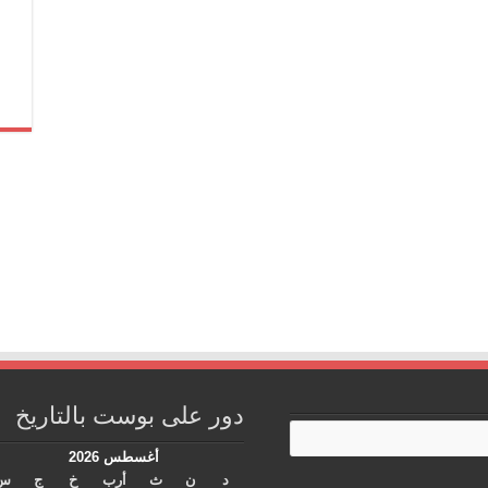
دور على بوست بالتاريخ
أغسطس 2026
د
ن
ث
أرب
خ
ج
س