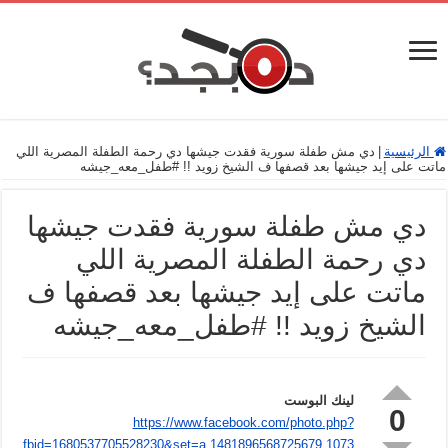
الرئيسية
|
دي مش طفلة سورية فقدت جيشها دي رحمة الطفلة المصرية اللي
ماتت على إيد جيشها بعد قصفها ف الشيخ زويد !! ‫#‏طفل_معه_جيشه‬
دي مش طفلة سورية فقدت جيشها
دي رحمة الطفلة المصرية اللي
ماتت على إيد جيشها بعد قصفها ف
الشيخ زويد !! ‫#‏طفل_معه_جيشه‬
لينك البوست
0
https://www.facebook.com/photo.php?
fbid=1680537705528230&set=a.1481896568725679.1073