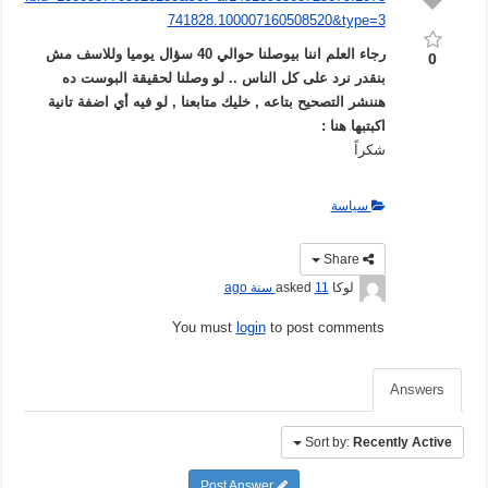
741828.100007160508520&type=3
رجاء العلم اننا بيوصلنا حوالي 40 سؤال يوميا وللاسف مش
0
بنقدر نرد على كل الناس .. لو وصلنا لحقيقة البوست ده
هننشر التصحيح بتاعه , خليك متابعنا , لو فيه أي اضفة تانية
اكبتبها هنا :
شكراً
سياسة
Share
لوكا
asked
11 سنة ago
You must
login
to post comments
Answers
Sort by:
Recently Active
Post Answer