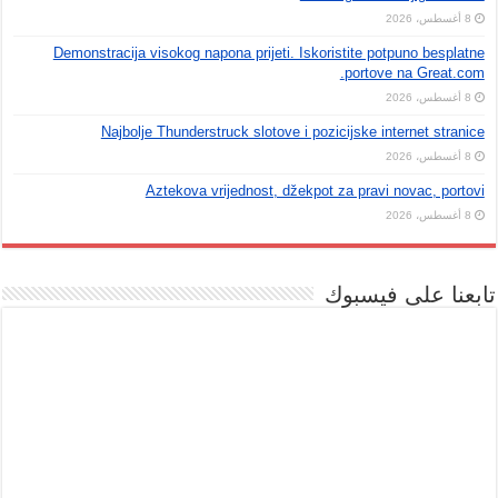
8 أغسطس، 2026
Demonstracija visokog napona prijeti. Iskoristite potpuno besplatne
portove na Great.com.
8 أغسطس، 2026
Najbolje Thunderstruck slotove i pozicijske internet stranice
8 أغسطس، 2026
Aztekova vrijednost, džekpot za pravi novac, portovi
8 أغسطس، 2026
تابعنا على فيسبوك