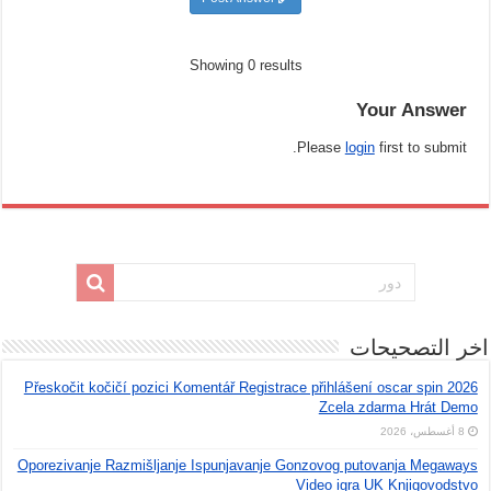
Showing 0 results
Your Answer
Please
login
first to submit.
اخر التصحيحات
Přeskočit kočičí pozici Komentář Registrace přihlášení oscar spin 2026
Zcela zdarma Hrát Demo
8 أغسطس، 2026
Oporezivanje Razmišljanje Ispunjavanje Gonzovog putovanja Megaways
Video igra UK Knjigovodstvo