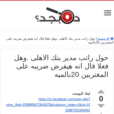
الرئيسية
|
حول راتب مدير بنك الاهلى .وهل فعلا قال انه هيفرض ضريبه على
المغتربين 20بالميه
حول راتب مدير بنك الاهلى .وهل
فعلا قال انه هيفرض ضريبه على
المغتربين 20بالميه
لينك البوست
0
https://m.facebook.com/story.php?
story_fbid=1599906473642678&substory_index=0&id=14
16987351934592