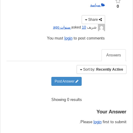
سياسة
0
Share
شريف
asked
10 سنوات ago
You must
login
to post comments
Answers
Sort by:
Recently Active
Post Answer
Showing 0 results
Your Answer
Please
login
first to submit.