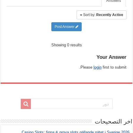
Answers
Sort by:
Recently Active
Post Answer
Showing 0 results
Your Answer
Please
login
first to submit.
اخر التصحيحات
Casino Slots: finna & prova slots gällande nätet i Sverige 2026