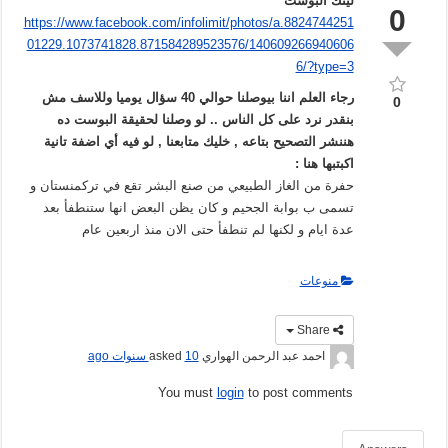
لينك البوست
0
https://www.facebook.com/infolimit/photos/a.8824744251
01229.1073741828.871584289523576/140609266940606
6/?type=3
رجاء العلم اننا بيوصلنا حوالي 40 سؤال يوميا وللاسف مش
0
بنقدر نرد على كل الناس .. لو وصلنا لحقيقة البوست ده
هننشر التصحيح بتاعه , خليك متابعنا , لو فيه أي اضفة تانية
اكبتبها هنا :
حفرة من الغاز الطبيعي من صنع البشر تقع في تركمنستان و
تسمى ب بوابة الجحيم و كان يظن البعض انها ستنطفأ بعد
عدة ايام و لكنها لم تنطفأ حتى الان منذ اربعين عام
منوعات
Share
احمد عبد الرحمن الهواري
asked
10 سنوات ago
You must
login
to post comments