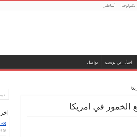
تكنولوجيا
أساطير
اسأل عن بوست
تواصل
يكا
 الخمور في امريكا
اخر
2938
8 أغسطس، 2026