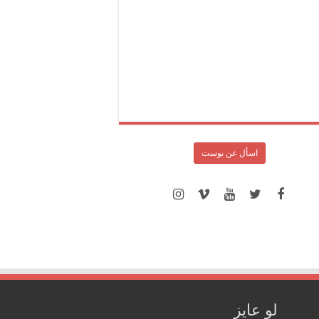
اسأل عن بوست
لو عايز