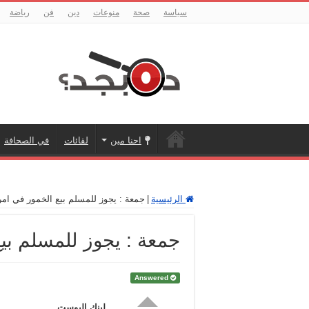
سياسة
صحة
منوعات
دين
فن
رياضة
احنا مين
لقائات
في الصحافة
الرئيسية
|
جمعة : يجوز للمسلم بيع الخمور في امر
جمعة : يجوز للمسلم بيع
Answered
لينك البوست