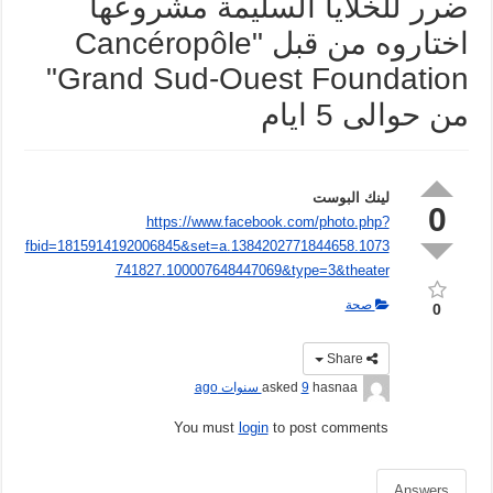
ضرر للخلايا السليمة مشروعها
اختاروه من قبل "Cancéropôle
Grand Sud-Ouest Foundation"
من حوالى 5 ايام
لينك البوست
0
https://www.facebook.com/photo.php?
fbid=1815914192006845&set=a.1384202771844658.1073
741827.100007648447069&type=3&theater
صحة
0
Share
hasnaa
asked
9 سنوات ago
You must
login
to post comments
Answers