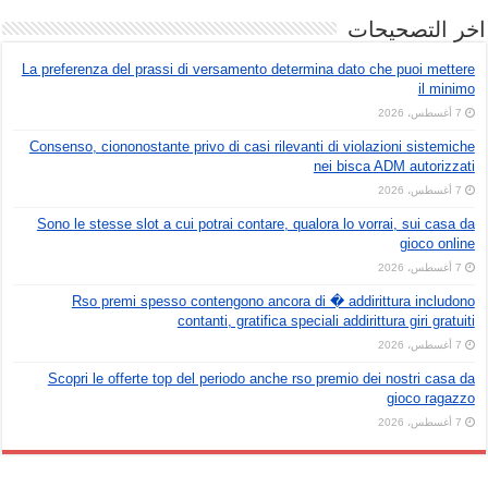
اخر التصحيحات
La preferenza del prassi di versamento determina dato che puoi mettere
il minimo
7 أغسطس، 2026
Consenso, ciononostante privo di casi rilevanti di violazioni sistemiche
nei bisca ADM autorizzati
7 أغسطس، 2026
Sono le stesse slot a cui potrai contare, qualora lo vorrai, sui casa da
gioco online
7 أغسطس، 2026
Rso premi spesso contengono ancora di � addirittura includono
contanti, gratifica speciali addirittura giri gratuiti
7 أغسطس، 2026
Scopri le offerte top del periodo anche rso premio dei nostri casa da
gioco ragazzo
7 أغسطس، 2026