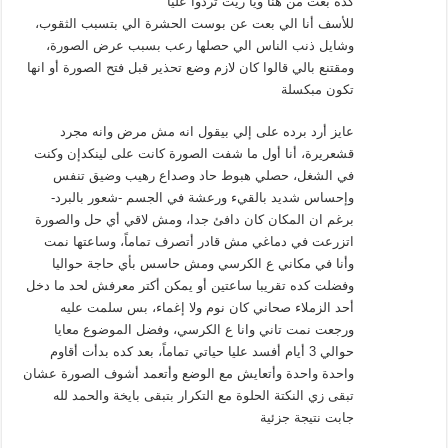
كده بعت من هنا ويا ريت تردوا عليا
للأسف أنا الي بعت عن بوست الحشرة الي بتسبب الثقوب،
وشايل ذنب الناس الي حصلها رعب بسبب عرض الصورة،
ومقتنع بالي قالوا كان لازم وضع تحذير قبل فتح الصورة أو انها
تكون مبكسلة
عايز أرد برده على إلي بيقول انه مش مرض وانه مجرد
قشعريرة، أنا أول ما شفت الصورة كانت على لينكدإن وكنت
في الشغل، حصلي هبوط حاد وصداع رهيب وضيق تنفس
وإحساس شديد بالقيء ورعشة في الجسم -شعور بالبرد-
برغم ان المكان كان دافئ جدا، ومش لاقي أي حل والصورة
اتزرعت في دماغي مش قادر أتصرف تماماً، وساعتها نمت
وأنا في مكاني ع الكرسي ومش حاسس بأي حاجة حواليا
وفضلت كده تقريبا ساعتين أو يمكن أكتر معرفش لحد ما دخل
أحد الزملاء صحاني كان نوم ولا إغماء، بس سلمت عليه
ورجعت نمت تاني وانا ع الكرسي، وفضل الموضوع معايا
حوالي 3 أيام أفسد عليا حياتي تماماً، بعد كده بدأت أقاوم
واحدة واحدة وأتعايش مع الوضع وأتعمد أشوف الصورة عشان
تبقى زي النكتة الحلوة مع التكرار بتبقى بايخة والحمد لله
جابت نتيجة جزئية