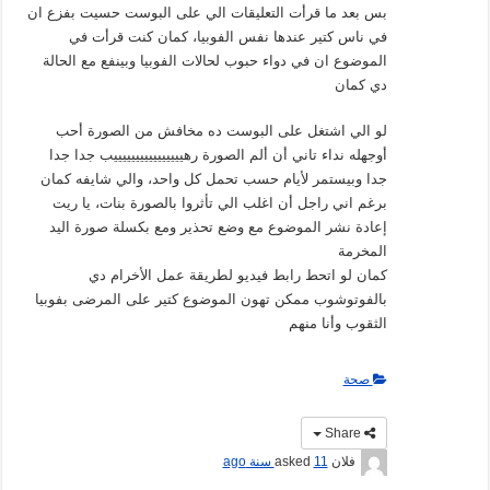
بس بعد ما قرأت التعليقات الي على البوست حسيت بفزع ان
في ناس كتير عندها نفس الفوبيا، كمان كنت قرأت في
الموضوع ان في دواء حبوب لحالات الفوبيا وبينفع مع الحالة
دي كمان
لو الي اشتغل على البوست ده مخافش من الصورة أحب
أوجهله نداء تاني أن ألم الصورة رهييييييييييييييييب جدا جدا
جدا وبيستمر لأيام حسب تحمل كل واحد، والي شايفه كمان
برغم اني راجل أن اغلب الي تأثروا بالصورة بنات، يا ريت
إعادة نشر الموضوع مع وضع تحذير ومع بكسلة صورة اليد
المخرمة
كمان لو اتحط رابط فيديو لطريقة عمل الأخرام دي
بالفوتوشوب ممكن تهون الموضوع كتير على المرضى بفوبيا
الثقوب وأنا منهم
صحة
Share
فلان
asked
11 سنة ago