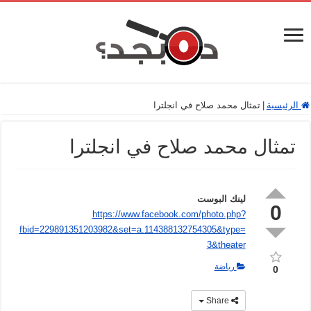
الرئيسية
|
تمثال محمد صلاح في انجلترا
تمثال محمد صلاح في انجلترا
لينك البوست
0
https://www.facebook.com/photo.php?
fbid=229891351203982&set=a.114388132754305&type=
3&theater
رياضة
0
Share