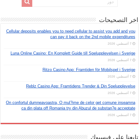
اخر التصحيحات
Cellular deposits enables you to need cellular to assist you add and you
can pay it back on the 2nd mobile expenditures
7 أغسطس، 2026
Luna Online Casino: En Komplett Guide till Spelupplevelsen i Sverige
7 أغسطس، 2026
Ritzo Casino App: Framtiden för Mobilspel i Sverige
7 أغسطس، 2026
Reblz Casino App: Framtidens Trender & Din Spelupplevelse
7 أغسطس، 2026
On confortul dumneavoastra, O mul?ime de celor get comune inseamna
ca din plata off Romania try din Abuzul de substan?e acceptate
7 أغسطس، 2026
تابعنا على فيسبوك