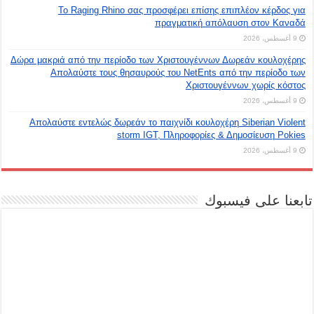
Το Raging Rhino σας προσφέρει επίσης επιπλέον κέρδος για
πραγματική απόλαυση στον Καναδά
9 أغسطس، 2026
Δώρα μακριά από την περίοδο των Χριστουγέννων Δωρεάν κουλοχέρης
Απολαύστε τους θησαυρούς του NetEnts από την περίοδο των
Χριστουγέννων χωρίς κόστος
9 أغسطس، 2026
Απολαύστε εντελώς δωρεάν το παιχνίδι κουλοχέρη Siberian Violent
storm IGT, Πληροφορίες & Δημοσίευση Pokies
9 أغسطس، 2026
تابعنا على فيسبوك