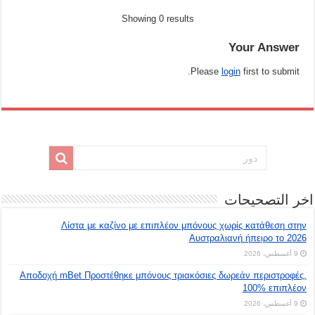
Showing 0 results
Your Answer
Please
login
first to submit.
اخر التصحيحات
Λίστα με καζίνο με επιπλέον μπόνους χωρίς κατάθεση στην
Αυστραλιανή ήπειρο το 2026
9 أغسطس، 2026
Αποδοχή mBet Προστέθηκε μπόνους τριακόσιες δωρεάν περιστροφές,
100% επιπλέον
9 أغسطس، 2026