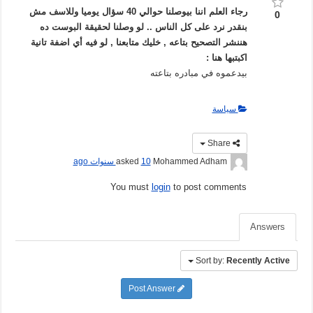
رجاء العلم اننا بيوصلنا حوالي 40 سؤال يوميا وللاسف مش
0
بنقدر نرد على كل الناس .. لو وصلنا لحقيقة البوست ده
هننشر التصحيح بتاعه , خليك متابعنا , لو فيه أي اضفة تانية
اكبتبها هنا :
بيدعموه في مبادره بتاعته
سياسة
Share
Mohammed Adham
asked
10 سنوات ago
You must
login
to post comments
Answers
Sort by:
Recently Active
Post Answer