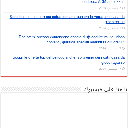
nei bisca ADM autorizzati
7 أغسطس، 2026
Sono le stesse slot a cui potrai contare, qualora lo vorrai, sui casa da
gioco online
7 أغسطس، 2026
Rso premi spesso contengono ancora di � addirittura includono
contanti, gratifica speciali addirittura giri gratuiti
7 أغسطس، 2026
Scopri le offerte top del periodo anche rso premio dei nostri casa da
gioco ragazzo
7 أغسطس، 2026
تابعنا على فيسبوك