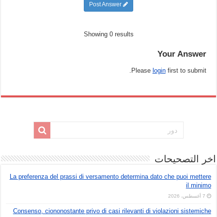
Post Answer
Showing 0 results
Your Answer
Please
login
first to submit.
اخر التصحيحات
La preferenza del prassi di versamento determina dato che puoi mettere
il minimo
7 أغسطس، 2026
Consenso, ciononostante privo di casi rilevanti di violazioni sistemiche