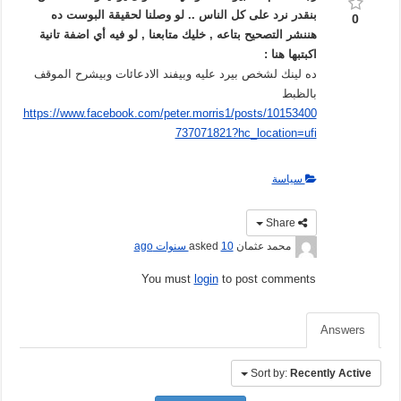
بنقدر نرد على كل الناس .. لو وصلنا لحقيقة البوست ده
0
هننشر التصحيح بتاعه , خليك متابعنا , لو فيه أي اضفة تانية
اكبتبها هنا :
ده لينك لشخص بيرد عليه وبيفند الادعائات وبيشرح الموقف
بالظبط
https://www.facebook.com/peter.morris1/posts/10153400
737071821?hc_location=ufi
سياسة
Share
محمد عثمان
asked
10 سنوات ago
You must
login
to post comments
Answers
Sort by:
Recently Active