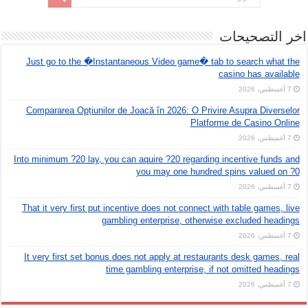
اخر التصحيحات
Just go to the �Instantaneous Video game� tab to search what the
casino has available
7 أغسطس، 2026
Compararea Opțiunilor de Joacă în 2026: O Privire Asupra Diverselor
Platforme de Casino Online
7 أغسطس، 2026
Into minimum ?20 lay, you can aquire ?20 regarding incentive funds and
you may one hundred spins valued on ?0
7 أغسطس، 2026
That it very first put incentive does not connect with table games, live
gambling enterprise, otherwise excluded headings
7 أغسطس، 2026
It very first set bonus does not apply at restaurants desk games, real
time gambling enterprise, if not omitted headings
7 أغسطس، 2026