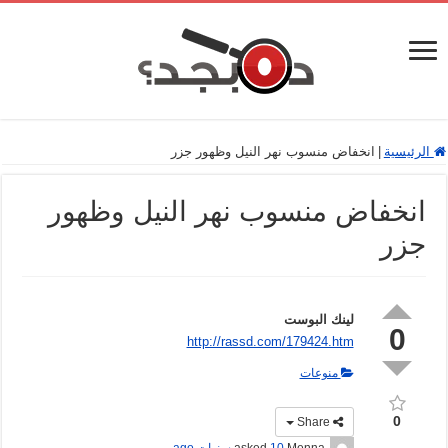
الرئيسية
|
انخفاض منسوب نهر النيل وظهور جزر
انخفاض منسوب نهر النيل وظهور
جزر
لينك البوست
0
http://rassd.com/179424.htm
منوعات
0
Share
Menna
asked
10 سنوات ago