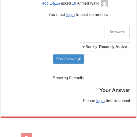
Ahmed Wafiq
asked
10 سنوات ago
You must
login
to post comments
Answers
Sort by:
Recently Active
Post Answer
Showing 0 results
Your Answer
Please
login
first to submit.