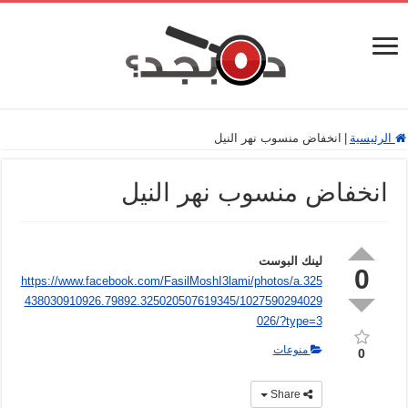
الرئيسية
|
انخفاض منسوب نهر النيل
انخفاض منسوب نهر النيل
لينك البوست
0
https://www.facebook.com/FasilMoshI3lami/photos/a.325
438030910926.79892.325020507619345/1027590294029
026/?type=3
منوعات
0
Share