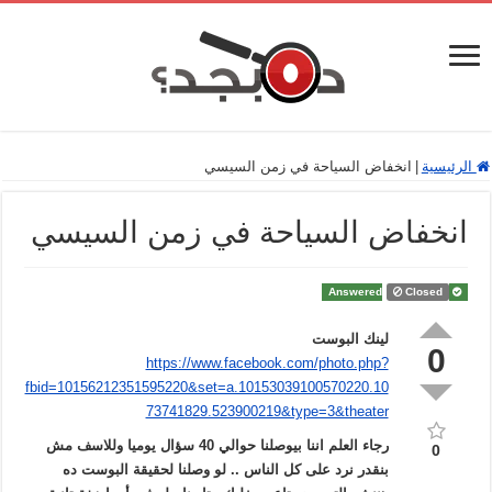
الرئيسية
|
انخفاض السياحة في زمن السيسي
انخفاض السياحة في زمن السيسي
Closed
Answered
لينك البوست
0
https://www.facebook.com/photo.php?
fbid=10156212351595220&set=a.10153039100570220.10
73741829.523900219&type=3&theater
رجاء العلم اننا بيوصلنا حوالي 40 سؤال يوميا وللاسف مش
0
بنقدر نرد على كل الناس .. لو وصلنا لحقيقة البوست ده