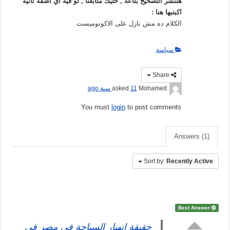
هننشر التصحيح بتاعه , خليك متابعنا , لو فيه أي اضفة تانية
اكبتبها هنا :
الكلام ده مش نازل على الاكونوميست
سياسة
Share
Mohamed
asked
11 سنة ago
You must
login
to post comments
Answers (1)
Sort by:
Recently Active
Best Answer
حقيقة انهيار السياحة في مصر في