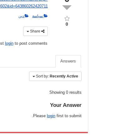
2602&id=643860262420711
سياسة
دين
0
Share
ust
login
to post comments
Answers
Sort by:
Recently Active
Showing 0 results
Your Answer
Please
login
first to submit.