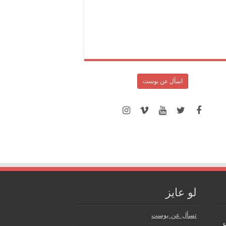
اسأل عن بوست
لو عايز
تسأل عن بوست