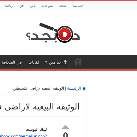
سياسة
صحة
منوعات
دين
فن
رياضة
احنا مين
لقائات
في الصحافة
الرئيسية
|
الوثيقه البيعيه لاراضى فلسطين
الوثيقه البيعيه لاراضى
لينك البوست
0
cebook.com/permalink.php?