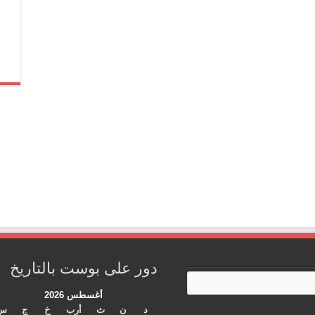
دور على بوست بالتاريخ
أغسطس 2026
د
ن
ث
أرب
خ
ج
س