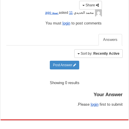
Share
محمد الحديدي
asked
11 سنة ago
You must
login
to post comments
Answers
Sort by:
Recently Active
Post Answer
Showing 0 results
Your Answer
Please
login
first to submit.