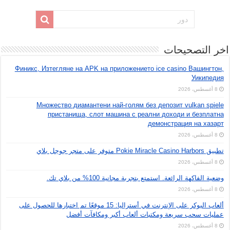
اخر التصحيحات
Финикс, Изтегляне на APK на приложението ice casino Вашингтон,
Уикипедия
8 أغسطس، 2026
Множество диамантени най-голям без депозит vulkan spiele
пристанища, слот машина с реални доходи и безплатна
демонстрация на хазарт
8 أغسطس، 2026
تطبيق Pokie Miracle Casino Harbors متوفر على متجر جوجل بلاي
8 أغسطس، 2026
وضعية الفاكهة الرائعة. استمتع بتجربة مجانية 100% من بلاي تك.
8 أغسطس، 2026
ألعاب البوكر على الإنترنت في أستراليا: 15 موقعًا تم اختبارها للحصول على
عمليات سحب سريعة ومكتبات ألعاب أكبر ومكافآت أفضل
8 أغسطس، 2026