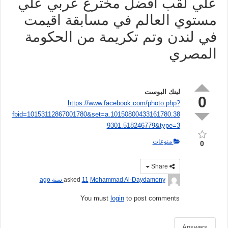
علي لقب افضل مخترع عربي علي
مستوي العالم في مسابقة اقيمت
في لندن وتم تكريمة من الحكومة
المصري
لينك البوست
0
https://www.facebook.com/photo.php?
fbid=10153112867001780&set=a.10150800433161780.38
9301.518246779&type=3
منوعات
0
Share
Mohammad Al-Daydamony
asked
11 سنة ago
You must
login
to post comments
Answers