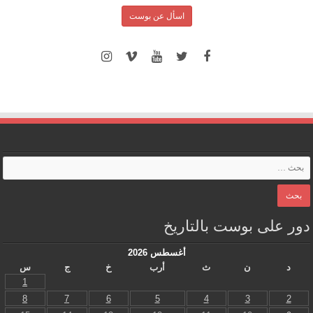
اسأل عن بوست
دور على بوست بالتاريخ
أغسطس 2026
د
ن
ث
أرب
خ
ج
س
1
8
7
6
5
4
3
2