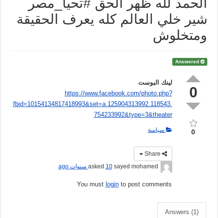
الحمد لله ظهر الحق #تحيا_مصر
شير خلي العالم كله يعرف الحقيقة
ومتخلوش
Answered
لينك البوست
0
https://www.facebook.com/photo.php?
fbid=10154134817418993&set=a.125904313992.118543.
754233992&type=3&theater
سياسة
0
Share
sayed mohamed
asked
10 سنوات ago
You must
login
to post comments
Answers (1)