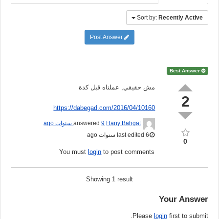
Sort by:
Recently Active
Post Answer
Best Answer
مش حقيقي, عملناه قبل كدة
2
https://dabegad.com/2016/04/10160
Hany Bahgat
answered
9 سنوات ago
last edited 6 سنوات ago
0
You must
login
to post comments
Showing 1 result
Your Answer
Please
login
first to submit.