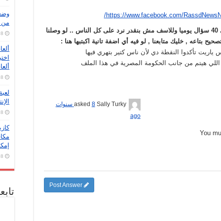
https://www.facebook.com/RassdNewsN
من ب
رجاء العلم اننا بيوصلنا حوالي 40 سؤال يوميا وللاسف مش بنقدر نرد على كل الناس .. لو وصلنا
8 أغسطس، 2026
ح بتاعه , خليك متابعنا , لو فيه أي اضفة تانية اكبتبها هنا :
س ياريت تأكدوا النقطة دي لأن ناس كتير بتهري فيها
اخت
 اللي هيتم من جانب الحكومة المصرية في هذا الملف
ألعا
8 أغسطس، 2026
لعبة
الإن
Sally Turky
asked
8 سنوات
8 أغسطس، 2026
ago
You m
إمكا
8 أغسطس، 2026
Post Answer
تابع