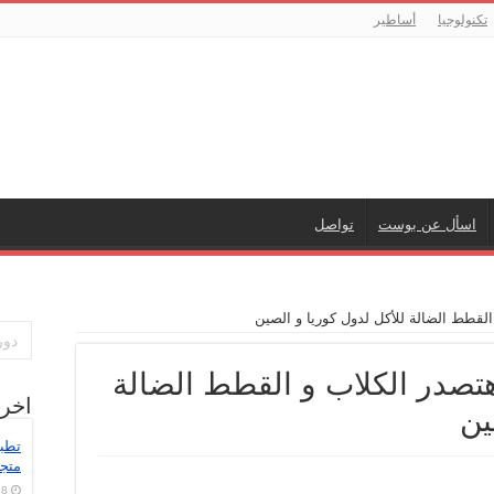
تكنولوجيا
أساطير
اسأل عن بوست
تواصل
القطط الضالة للأكل لدول كوريا و الصين
هتصدر الكلاب و القطط الضالة
اخر
ين
متج
8 أغسطس، 2026