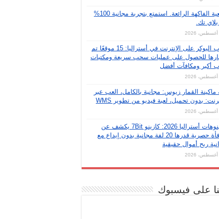
وضعية الفاكهة الرائعة. استمتع بتجربة مجانية 100%
لاي تك.
ألعاب البوكر على الإنترنت في أستراليا: 15 موقعًا تم
بارها للحصول على عمليات سحب سريعة ومكتبات
ب أكبر ومكافآت أفضل
 ماكينة القمار زيوس: مجانية بالكامل، العب عبر
ترنت: بدون تحميل، لعبة فيديو من تطوير WMS
كازينوهات أستراليا 2026: كازينو 7Bit يكشف عن
مكافأة حصرية قدرها 20 لفة مجانية بدون إيداع مع
نية ربح أموال حقيقية
نا على فيسبوك