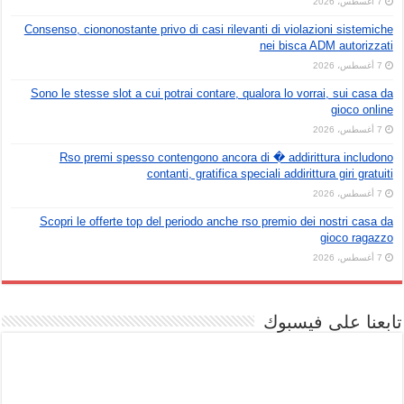
7 أغسطس، 2026
Consenso, ciononostante privo di casi rilevanti di violazioni sistemiche
nei bisca ADM autorizzati
7 أغسطس، 2026
Sono le stesse slot a cui potrai contare, qualora lo vorrai, sui casa da
gioco online
7 أغسطس، 2026
Rso premi spesso contengono ancora di � addirittura includono
contanti, gratifica speciali addirittura giri gratuiti
7 أغسطس، 2026
Scopri le offerte top del periodo anche rso premio dei nostri casa da
gioco ragazzo
7 أغسطس، 2026
تابعنا على فيسبوك