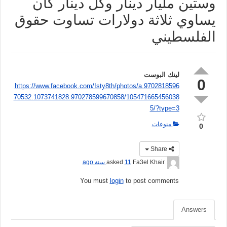
وستين مليار دينار وكل دينار كان
يساوي ثلاثة دولارات تساوت حقوق
الفلسطيني
لينك البوست
0
https://www.facebook.com/Isty8th/photos/a.9702818596
70532.1073741828.970278599670858/105471665456038
5/?type=3
منوعات
0
Share
Fa3el Khair
asked
11 سنة ago
You must
login
to post comments
Answers