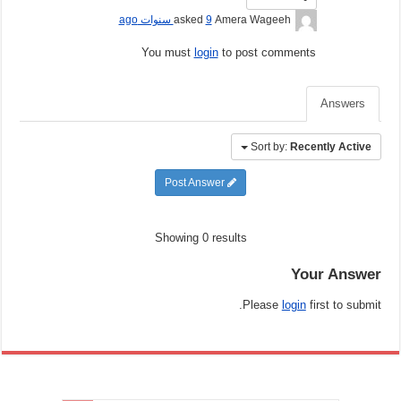
Amera Wageeh
asked
9 سنوات ago
You must
login
to post comments
Answers
Sort by:
Recently Active
Post Answer
Showing 0 results
Your Answer
Please
login
first to submit.