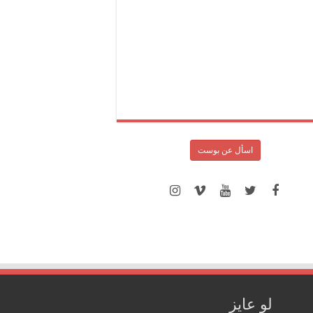
اسأل عن بوست
لو عايز