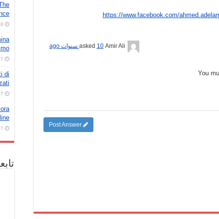
 The
ence
https://www.facebook.com/ahmed.adela
8 أغسطس، 2026
mina
10 سنوات ago
asked
Amir Ali
nimo
7 أغسطس، 2026
You m
i di
zati
7 أغسطس، 2026
lora
line
Post Answer
7 أغسطس، 2026
سبوك