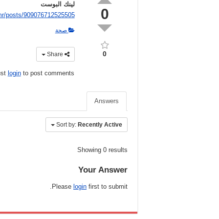
لينك البوست
0
mr/posts/909076712525505
صحة
0
Share
ust
login
to post comments
Answers
Sort by:
Recently Active
Showing 0 results
Your Answer
Please
login
first to submit.