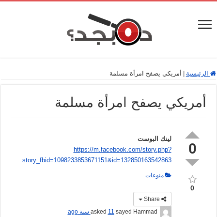
الرئيسية
|
أمريكي يصفح امرأة مسلمة
أمريكي يصفح امرأة مسلمة
لينك البوست
0
https://m.facebook.com/story.php?
story_fbid=1098233853671151&id=132850163542863
منوعات
0
Share
sayed Hammad
asked
11 سنة ago