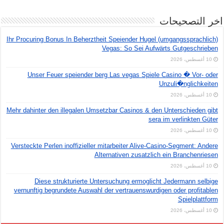
اخر التصحيحات
Ihr Procuring Bonus In Beherztheit Speiender Hugel (umgangssprachlich)
Vegas: So Sei Aufwärts Gutgeschrieben
10 أغسطس، 2026
Unser Feuer speiender berg Las vegas Spiele Casino � Vor- oder
Unzuli�nglichkeiten
10 أغسطس، 2026
Mehr dahinter den illegalen Umsetzbar Casinos & den Unterschieden gibt
sera im verlinkten Güter
10 أغسطس، 2026
Versteckte Perlen inoffizieller mitarbeiter Alive-Casino-Segment: Andere
Alternativen zusatzlich ein Branchenriesen
10 أغسطس، 2026
Diese strukturierte Untersuchung ermoglicht Jedermann selbige
vernunftig begrundete Auswahl der vertrauenswurdigen oder profitablen
Spielplattform
10 أغسطس، 2026