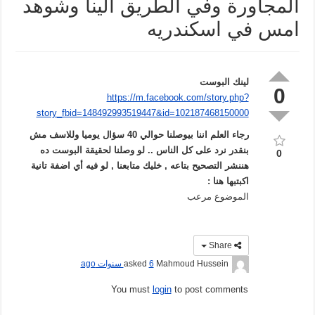
المجاورة وفي الطريق الينا وشوهد
امس في اسكندريه
لينك البوست
0
https://m.facebook.com/story.php?
story_fbid=148492993519447&id=102187468150000
رجاء العلم اننا بيوصلنا حوالي 40 سؤال يوميا وللاسف مش
بنقدر نرد على كل الناس .. لو وصلنا لحقيقة البوست ده
0
هننشر التصحيح بتاعه , خليك متابعنا , لو فيه أي اضفة تانية
اكبتبها هنا :
الموضوع مرعب
Share
Mahmoud Hussein
asked
6 سنوات ago
You must
login
to post comments