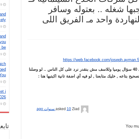
9 أغسطس، 2026
بها شغله .. بعتوله وسافر
 and
نهاردة واحد مـ الفريق اللى
cely
9 أغسطس، 2026
 and
 you
 be
9 أغسطس، 2026
https://web.facebook.com/joseph.ayman.
hich
aged
رجاء العلم اننا بيوصلنا حوالي 40 سؤال يوميا وللاسف مش بنقدر نرد على كل الناس .. لو وصلنا
 You
ح بتاعه , خليك متابعنا , لو فيه أي اضفة تانية اكبتبها هنا :
9 أغسطس، 2026
et i
026
9 أغسطس، 2026
Ziad
asked
10 سنوات ago
تابع
You m