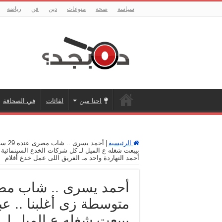
سياسة
صحة
منوعات
دين
فن
رياضة
احنا مين
لقائات
في الصحافة
الرئيسية
|
بيبعت شغله ع الميل لـ كل شركات الخدع السينمائية ف
أحمد النهاردة واحد مـ الفريق اللى عمل خدع أفلام
بيبعت شغله ع الميل لـ 