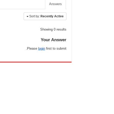
Answers
Sort by:
Recently Active
Showing 0 results
Your Answer
Please
login
first to submit.