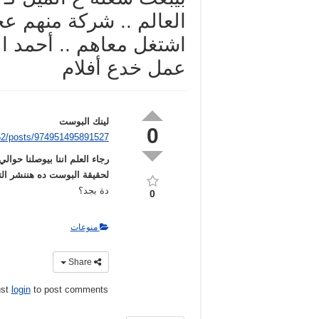
العالم .. شركة منهم عج
اشتغل معاهم .. أحمد ال
عمل خدع أفلام
لينك البوست
0
52/posts/974951495891527
لحقيقة البوست ده هننشر التصحي
دة بجد؟
0
منوعات
Share
ust
login
to post comments