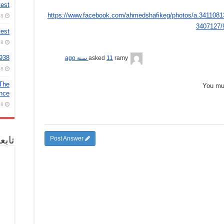
test
https://www.facebook.com/ahmedshafikeg/photos/a.341108
8 أغسطس، 2026
3407127/
test
8 أغسطس، 2026
2938
ramy
asked
11 سنة ago
8 أغسطس، 2026
 The
You m
ence
8 أغسطس، 2026
تابع
Post Answer