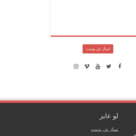
اسأل عن بوست
لو عايز
تسأل عن بوست