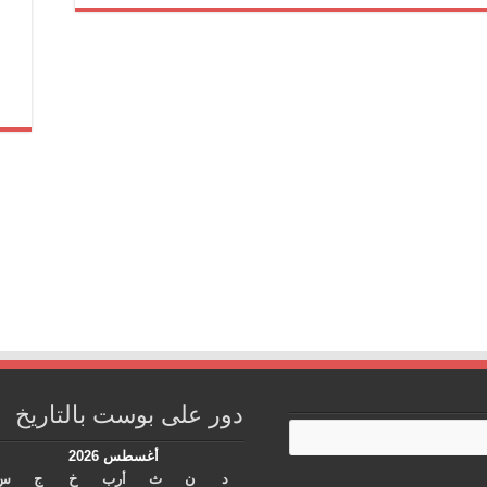
دور على بوست بالتاريخ
أغسطس 2026
د
ن
ث
أرب
خ
ج
س