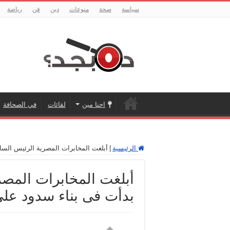
سياسة
صحة
منوعات
دين
فن
رياضة
احنا مين
لقائات
في الصحافة
الرئيسية
|
أبلغت المخابرات المصرية الرئيس الساد
أبلغت المخابرات المصري
بدأت فى بناء سدود على