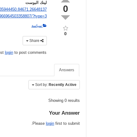
لينك البوست
0
135944450.84671.26648137
966964503358807/?type=3
سياسة
0
Share
ust
login
to post comments
Answers
Sort by:
Recently Active
Showing 0 results
Your Answer
Please
login
first to submit.