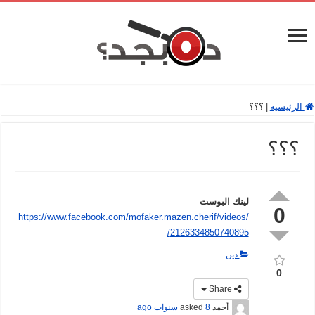
الرئيسية
|
؟؟؟
؟؟؟
لينك البوست
0
https://www.facebook.com/mofaker.mazen.cherif/videos/
2126334850740895/
دين
0
Share
أحمد
asked
8 سنوات ago